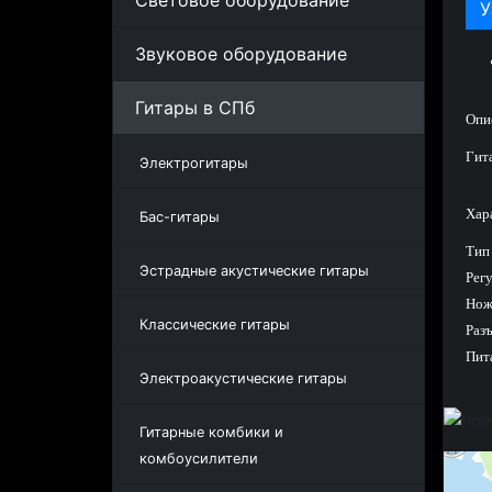
Световое оборудование
У
Звуковое оборудование
Гитары в СПб
Опи
Гит
Электрогитары
Хар
Бас-гитары
Тип
Эстрадные акустические гитары
Регу
Нож
Классические гитары
Разъ
Пита
Электроакустические гитары
Гитарные комбики и
комбоусилители