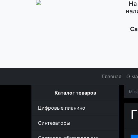
На
нал
Са
Главная
О ма
Musl
Каталог товаров
Цифровые пианино
Г
Синтезаторы