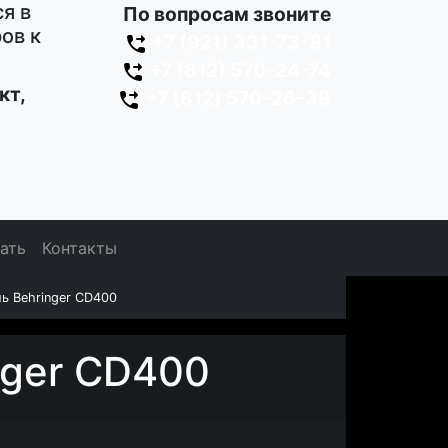
я в
По вопросам звоните
ов к
+7 (921) 331-73-81
+7 (812) 570-24-74
кт,
+7 (812) 570-26-38
зать
Контакты
ль Behringer CD400
nger CD400