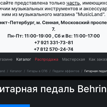
 сайте представлена только
часть
, имеющихс
ичии музыкальных инструментов и аксессуар
ним из музыкального магазина
"MusicLand"
.
нкт-Петербург
, м. Сенная,
Московский проспе
7
.
Пн-Пт: 11:00-19:00
,
Сб и Вс: 11:00-17:00
+7 921 331-73-81
+7 812 570-24-74
газине
Каталог
Распродажа
Мастерская
Как зака
and
Каталог
Гитары в СПб
Педали эффектов
Гитарная педа
итарная педаль Behri