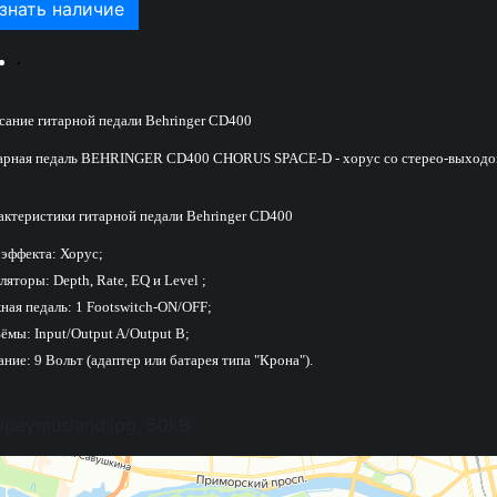
знать наличие
сание гитарной педали Behringer CD400
арная педаль BEHRINGER CD400 CHORUS SPACE-D - хорус со стерео-выходо
актеристики гитарной педали Behringer CD400
 эффекта: Хорус;
ляторы: Depth, Rate, EQ и Level ;
ная педаль: 1 Footswitch-ON/OFF;
ёмы: Input/Output A/Output B;
ние: 9 Вольт (адаптер или батарея типа "Крона").