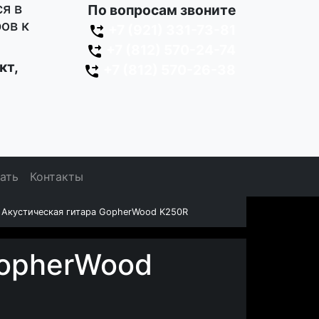
я в
По вопросам звоните
ов к
+7 (921) 331-73-81
+7 (812) 570-24-74
кт,
+7 (812) 570-26-38
зать
Контакты
Акустическая гитара GopherWood K250R
GopherWood