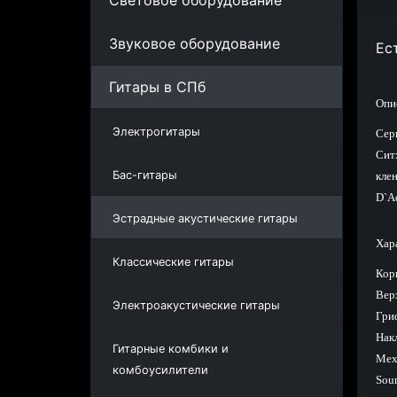
Световое оборудование
Звуковое оборудование
Ес
Гитары в СПб
Опи
Электрогитары
Сер
Сит
Бас-гитары
клен
D`A
Эстрадные акустические гитары
Хар
Классические гитары
Кор
Вер
Электроакустические гитары
Гри
Нак
Гитарные комбики и
Мех
комбоусилители
Soun