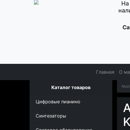
На
нал
Са
Главная
О ма
Musl
Каталог товаров
Цифровые пианино
А
Синтезаторы