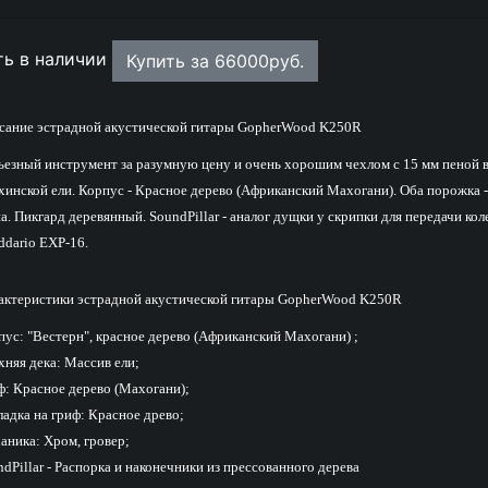
ть в наличии
Купить за
66000
руб.
сание эстрадной акустической гитары GopherWood K250R
ьезный инструмент за разумную цену и очень хорошим чехлом с 15 мм пеной в
хинской ели. Корпус - Красное дерево (Африканский Махогани). Оба порожка -
а. Пикгард деревянный. SoundPillar - аналог дущки у скрипки для передачи к
ddario EXP-16.
актеристики эстрадной акустической гитары GopherWood K250R
пус: "Вестерн", красное дерево (Африканский Махогани) ;
хняя дека: Массив ели;
ф: Красное дерево (Махогани);
ладка на гриф: Красное древо;
аника: Хром, гровер;
dPillar - Распорка и наконечники из прессованного дерева