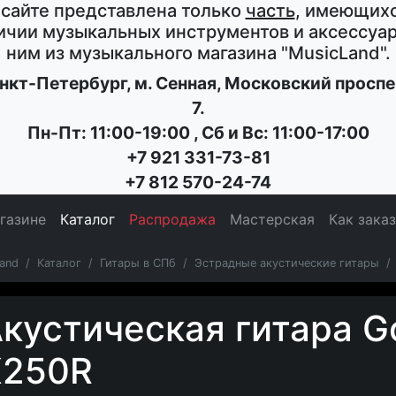
 сайте представлена только
часть
, имеющихс
ичии музыкальных инструментов и аксессуар
ним из музыкального магазина
"MusicLand"
.
нкт-Петербург
, м. Сенная,
Московский проспе
7
.
Пн-Пт: 11:00-19:00
,
Сб и Вс: 11:00-17:00
+7 921 331-73-81
+7 812 570-24-74
газине
Каталог
Распродажа
Мастерская
Как зака
and
Каталог
Гитары в СПб
Эстрадные акустические гитары
кустическая гитара 
K250R