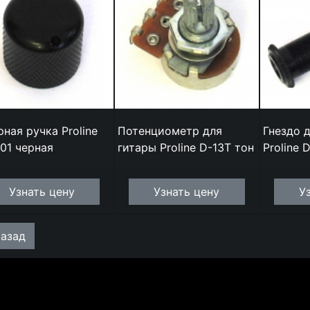
рная ручка Proline
Потенциометр для
Гнездо 
01 черная
гитары Proline D-13T тон
Proline 
Узнать цену
Узнать цену
У
азад