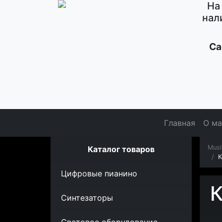
На
нал
Са
Главная
О ма
Musl
Каталог товаров
К
Цифровые пианино
К
Синтезаторы