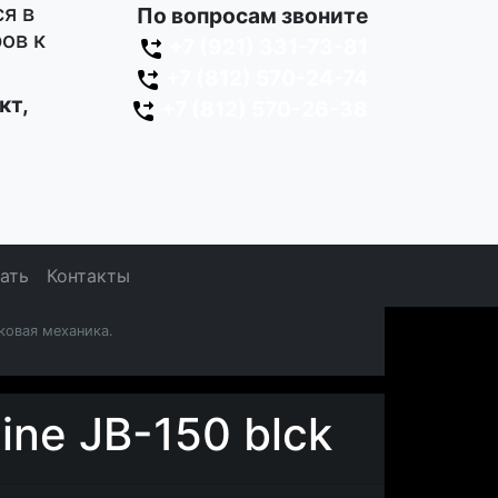
я в
По вопросам звоните
ов к
+7 (921) 331-73-81
+7 (812) 570-24-74
кт,
+7 (812) 570-26-38
зать
Контакты
ковая механика.
ine JB-150 blck