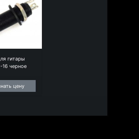
для гитары
D-16 черное
знать цену