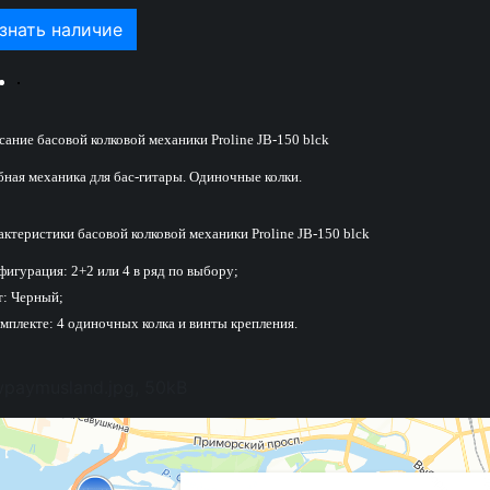
знать наличие
сание басовой колковой механики Proline JB-150 blck
бная механика для бас-гитары. Одиночные колки.
актеристики басовой колковой механики Proline JB-150 blck
фигурация: 2+2 или 4 в ряд по выбору;
т: Черный;
омплекте: 4 одиночных колка и винты крепления.