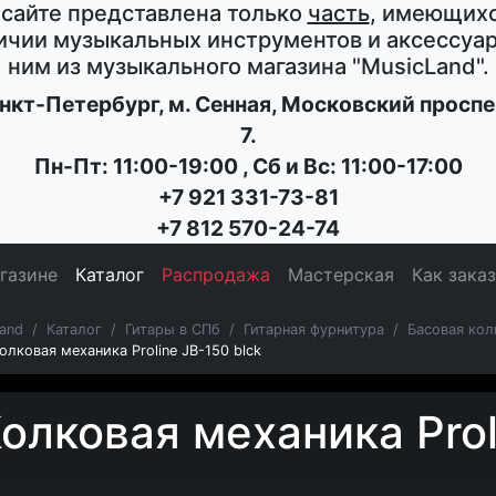
 сайте представлена только
часть
, имеющихс
ичии музыкальных инструментов и аксессуар
ним из музыкального магазина
"MusicLand"
.
нкт-Петербург
, м. Сенная,
Московский проспе
7
.
Пн-Пт: 11:00-19:00
,
Сб и Вс: 11:00-17:00
+7 921 331-73-81
+7 812 570-24-74
газине
Каталог
Распродажа
Мастерская
Как зака
and
Каталог
Гитары в СПб
Гитарная фурнитура
Басовая кол
олковая механика Proline JB-150 blck
олковая механика Prol