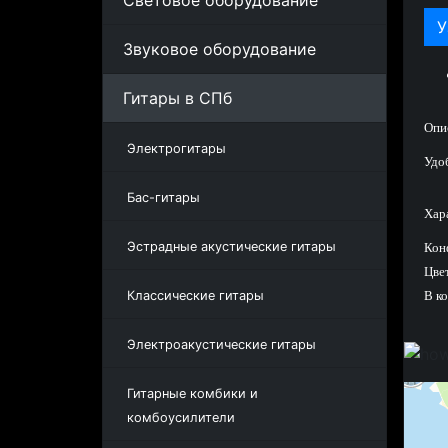
Световое оборудование
У
Звуковое оборудование
Гитары в СПб
Опи
Электрогитары
Удо
Бас-гитары
Хар
Эстрадные акустические гитары
Кон
Цве
Классические гитары
В к
Электроакустические гитары
Гитарные комбики и
комбоусилители