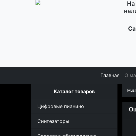
На
нал
Са
Главная
О ма
Musl
Каталог товаров
Цифровые пианино
Ош
Синтезаторы