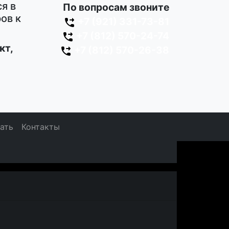
я в
По вопросам звоните
ов к
+7 (921) 331-73-81
+7 (812) 570-24-74
кт,
+7 (812) 570-26-38
зать
Контакты