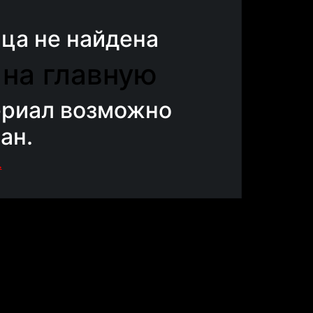
ца не найдена
 на главную
ериал возможно
ан.
.